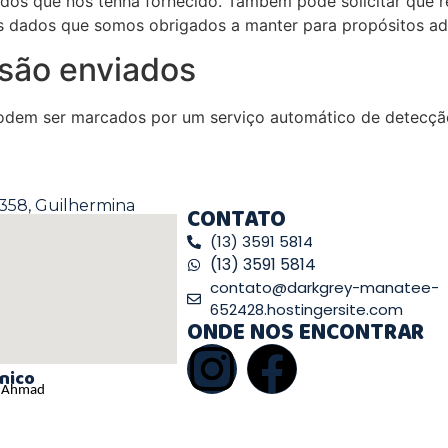
ados que nos tenha fornecido. Também pode solicitar que
s dados que somos obrigados a manter para propósitos admi
são enviados
podem ser marcados por um serviço automático de detecçã
358, Guilhermina
CONTATO
(13) 3591 5814
(13) 3591 5814
contato@darkgrey-manatee-
652428.hostingersite.com
ONDE NOS ENCONTRAR
nico
aj Ahmad