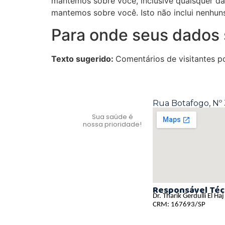
mantemos sobre você, inclusive quaisquer d
mantemos sobre você. Isto não inclui nenhun
Para onde seus dados 
Texto sugerido:
Comentários de visitantes 
Rua Botafogo, Nº 
Sua saúde é
nossa prioridade!
Responsável Téc
Dr. Tharik Gerdulli El H
CRM: 167693/SP